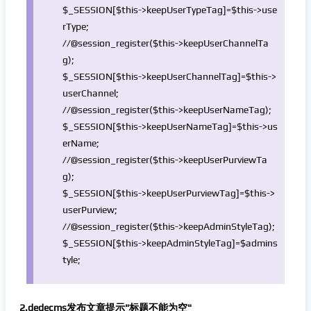
$_SESSION
[
$this
->keepUserTypeTag]=
$this
->use
rType;
//@session_register($this->keepUserChannelTa
g);
$_SESSION
[
$this
->keepUserChannelTag]=
$this
->
userChannel;
//@session_register($this->keepUserNameTag);
$_SESSION
[
$this
->keepUserNameTag]=
$this
->us
erName;
//@session_register($this->keepUserPurviewTa
g);
$_SESSION
[
$this
->keepUserPurviewTag]=
$this
->
userPurview;
//@session_register($this->keepAdminStyleTag);
$_SESSION
[
$this
->keepAdminStyleTag]=
$admins
tyle
;
2.dedecms发布文章提示"标题不能为空"