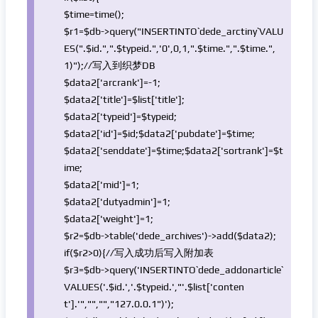
$time
=time();
$r1
=
$db
->query(
"INSERTINTO`dede_arctiny`VALU
ES("
.
$id
.
","
.
$typeid
.
",'0',0,1,"
.
$time
.
","
.
$time
.
",
1)"
);
//写入到织梦DB
$data2
[
'arcrank'
]=-1;
$data2
[
'title'
]=
$list
[
'title'
];
$data2
[
'typeid'
]=
$typeid
;
$data2
[
'id'
]=
$id
;
$data2
[
'pubdate'
]=
$time
;
$data2
[
'senddate'
]=
$time
;
$data2
[
'sortrank'
]=
$t
ime
;
$data2
[
'mid'
]=1;
$data2
[
'dutyadmin'
]=1;
$data2
[
'weight'
]=1;
$r2
=
$db
->table(
'dede_archives'
)->add(
$data2
);
if
(
$r2
>0){
//写入成功后写入附加表
$r3
=
$db
->query(
'INSERTINTO`dede_addonarticle`
VALUES('
.
$id
.
','
.
$typeid
.
',"'
.
$list
[
'conten
t'
].
'","","","127.0.0.1")'
);