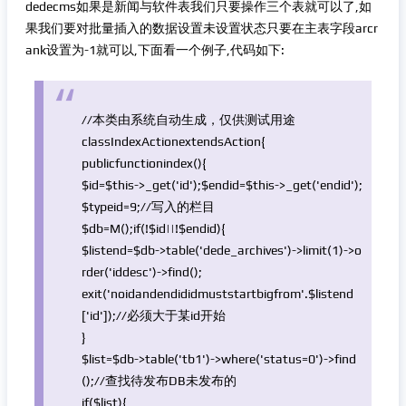
dedecms如果是新闻与软件表我们只要操作三个表就可以了,如
果我们要对批量插入的数据设置未设置状态只要在主表字段arcr
ank设置为-1就可以,下面看一个例子,代码如下:
//本类由系统自动生成，仅供测试用途
class
IndexAction
extends
Action{
public
function
index(){
$id
=
$this
->_get(
'id'
);
$endid
=
$this
->_get(
'endid'
);
$typeid
=9;
//写入的栏目
$db
=M();
if
(!
$id
||!
$endid
){
$listend
=
$db
->table(
'dede_archives'
)->limit(1)->o
rder(
'iddesc'
)->find();
exit
(
'noidandendididmuststartbigfrom'
.
$listend
[
'id'
]);
//必须大于某id开始
}
$list
=
$db
->table(
'tb1'
)->where(
'status=0'
)->find
();
//查找待发布DB未发布的
if
(
$list
){