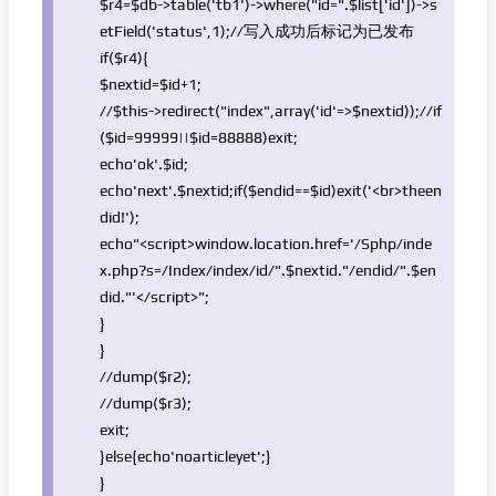
$r4
=
$db
->table(
'tb1'
)->where(
"id="
.
$list
[
'id'
])->s
etField(
'status'
,1);
//写入成功后标记为已发布
if
(
$r4
){
$nextid
=
$id
+1;
//$this->redirect("index",array('id'=>$nextid));//if
($id=99999||$id=88888)exit;
echo
'ok'
.
$id
;
echo
'next'
.
$nextid
;
if
(
$endid
==
$id
)
exit
(
'<br>theen
did!'
);
echo
"<script>window.location.href='/Sphp/inde
x.php?s=/Index/index/id/"
.
$nextid
.
"/endid/"
.
$en
did
.
"'</script>"
;
}
}
//dump($r2);
//dump($r3);
exit
;
}
else
{
echo
'noarticleyet'
;}
}