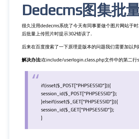
Dedecms图集批
很久没用dedecms系统了今天有同事要做个图片网站于时
后批量上传照片时提示302错误了.
后来在百度搜索了一下原理是版本的问题我们需要加以判
解决办法:
在include/userlogin.class.php文件中的第二行
if
(isset(
$_POST
[
"PHPSESSID"
])){
session_id(
$_POST
[
"PHPSESSID"
]);
}
else
if
(isset(
$_GET
[
"PHPSESSID"
])){
session_id(
$_GET
[
"PHPSESSID"
]);
}