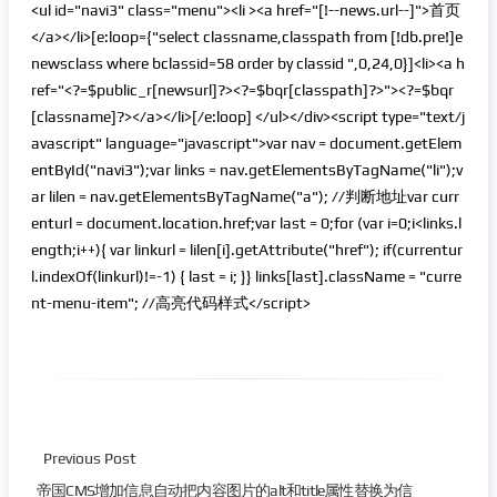
<ul id="navi3" class="menu"><li ><a href="[!--news.url--]">首页
</a></li>[e:loop={"select classname,classpath from [!db.pre!]e
newsclass where bclassid=58 order by classid ",0,24,0}]<li><a h
ref="<?=$public_r[newsurl]?><?=$bqr[classpath]?>"><?=$bqr
[classname]?></a></li>[/e:loop] </ul></div><script type="text/j
avascript" language="javascript">var nav = document.getElem
entById("navi3");var links = nav.getElementsByTagName("li");v
ar lilen = nav.getElementsByTagName("a"); //判断地址var curr
enturl = document.location.href;var last = 0;for (var i=0;i<links.l
ength;i++){ var linkurl = lilen[i].getAttribute("href"); if(currentur
l.indexOf(linkurl)!=-1) { last = i; }} links[last].className = "curre
nt-menu-item"; //高亮代码样式</script>
Previous Post
帝国CMS增加信息自动把内容图片的alt和title属性替换为信