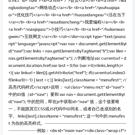
u mct" id="navi"> <li><a href="/">首页</a></li> <li><a href="/wa
ngluodongtai/">网络动态</a></li> <li><a href="/youhuajiqia
o/">优化技巧</a></li> <li><a href="/huozaidangxia/">活在当下
</a></li> <li><a href="/woaibiancheng/">我爱编程</a></li> <li>
<a href="/xiaojiqiao/">小技巧</a></li> <li><a href="/hulianwan
gwen/">互联网文</a></li> </ul></div><script type="text/javasc
ript" language="javascript">var nav = document.getElementByI
d("navi");var links = nav.getElementsByTagName("li");var lilen =
nav.getElementsByTagName("a"); //判断地址var currenturl = d
ocument.location.href;var last = 0;for (var i=0;i<links.length;i+
+){ var linkurl = lilen[i].getAttribute("href"); if(currenturl.indexO
f(linkurl)!=-1) { last = i; }} links[last].className = "menufirst"; //
高亮代码样式</script>说明： <ul class="menu mct" id="navi">
中的ID值（id="navi"）要和 var nav = document.getElementByI
d("navi"); 中的想同，即在js中获取id="navi" 值，这个值要唯
一，不能跟其它CSS或JS代码中ID同名，或者自己改成别的名
字。 links[last].className = "menufirst"; 这一句中的 menufirs
t 为你的高亮样式。------------------------------------------------------
-------------------例如：<div id="main-nav"><div class="wrap cf">