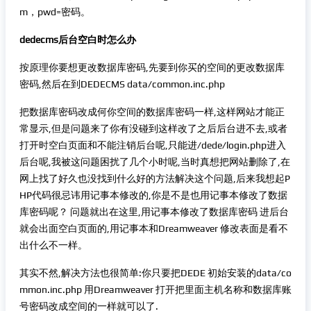
m，pwd=密码。
dedecms后台空白时怎么办
按原理你要想更改数据库密码,先要到你买的空间的更改数据库
密码,然后在到DEDECMS data/common.inc.php
把数据库密码改成何你空间的数据库密码一样,这样网站才能正
常显示,但是问题来了你有没碰到这样改了之后后台进不去,或者
打开时空白页面和不能注销后台呢,只能进/dede/login.php进入
后台呢,我被这问题困扰了几个小时呢,当时真想把网站删除了,在
网上找了好久也没找到什么好的方法解决这个问题,后来我想起P
HP代码很忌讳用记事本修改的,你是不是也用记事本修改了数据
库密码呢？ 问题就出在这里,用记事本修改了数据库密码 进后台
就会出面空白页面的,用记事本和Dreamweaver 修改表面是看不
出什么不一样。
其实不然,解决方法也很简单:你只要把DEDE 初始安装的data/co
mmon.inc.php 用Dreamweaver 打开把里面主机名称和数据库账
号密码改成空间的一样就可以了.