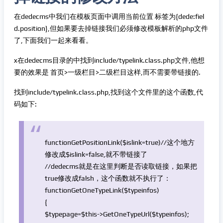
在dedecms中我们在模板页面中调用当前位置 标签为{dede:fiel
d.position},但如果要去掉链接我们必须修改模板解析的php文件
了,下面我们一起来看看。
x在dedecms目录的中找到include/typelink.class.php文件,他想
要的效果是 首页>一级栏目>二级栏目这样,而不需要带链接的.
找到include/typelink.class.php,找到这个文件里的这个函数,代
码如下:
function
GetPositionLink(
$islink
=true)
//这个地方
修改成$islink=false,就不带链接了
//dedecms就是在这里判断是否读取链接，如果把
true修改成falsh，这个函数就不执行了：
function
GetOneTypeLink(
$typeinfos
)
{
$typepage
=
$this
->GetOneTypeUrl(
$typeinfos
);