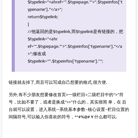
$typelink
=
"<ahref='"
.
$typepage
.
"'>"
.
$typeinfos
[
't
ypename'
].
"</a>"
;
return
$typelink
;
}
//他返回的是$typelink,而$typelink是有链接的，把
$typelink
="<ahr
ef=
'".$typepage."'
>
".$typeinfos['typename']."
</a
>";修改成
$typelink
=“”.
$typeinfos
[
'typename'
].”";
链接就去掉了,而且可以写成自己想要的格式,很方便.
另外,有不少朋友想要修改首页>一级栏目>二级栏目中的“>”符
号，比如不要了，或者是换成“>>”什么的，其实很简 单，在 后
台就可以设置，进入系统—系统基本参数–核心设置–栏目位置的
间隔符号,可以输入你喜欢的符号，**#%@#￥什么都可以.