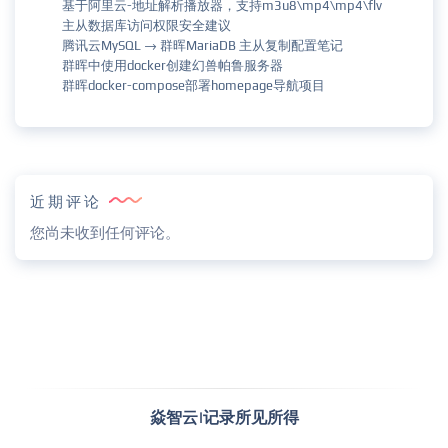
基于阿里云-地址解析播放器，支持m3u8\mp4\mp4\flv
主从数据库访问权限安全建议
腾讯云MySQL → 群晖MariaDB 主从复制配置笔记
群晖中使用docker创建幻兽帕鲁服务器
群晖docker-compose部署homepage导航项目
近期评论
您尚未收到任何评论。
焱智云|记录所见所得