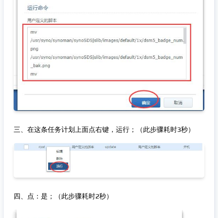
三、在这条任务计划上面点右键，运行；（此步骤耗时3秒）
四、点：是；（此步骤耗时2秒）