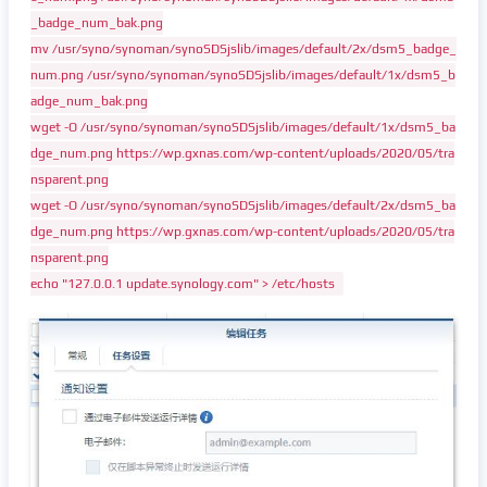
_badge_num_bak.png
mv /usr/syno/synoman/synoSDSjslib/images/default/2x/dsm5_badge_
num.png /usr/syno/synoman/synoSDSjslib/images/default/1x/dsm5_b
adge_num_bak.png
wget -O /usr/syno/synoman/synoSDSjslib/images/default/1x/dsm5_ba
dge_num.png https://wp.gxnas.com/wp-content/uploads/2020/05/tra
nsparent.png
wget -O /usr/syno/synoman/synoSDSjslib/images/default/2x/dsm5_ba
dge_num.png https://wp.gxnas.com/wp-content/uploads/2020/05/tra
nsparent.png
echo "127.0.0.1 update.synology.com" > /etc/hosts