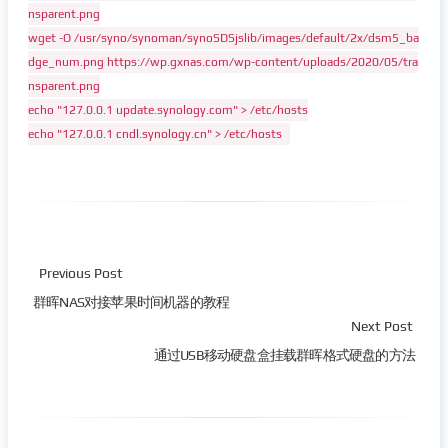
nsparent.png
wget -O /usr/syno/synoman/synoSDSjslib/images/default/2x/dsm5_ba
dge_num.png https://wp.gxnas.com/wp-content/uploads/2020/05/tra
nsparent.png
echo "127.0.0.1 update.synology.com" > /etc/hosts
echo "127.0.0.1 cndl.synology.cn" > /etc/hosts
Previous Post
群晖NAS对接苹果时间机器的教程
Next Post
通过USB移动硬盘盒挂载群晖格式硬盘的方法