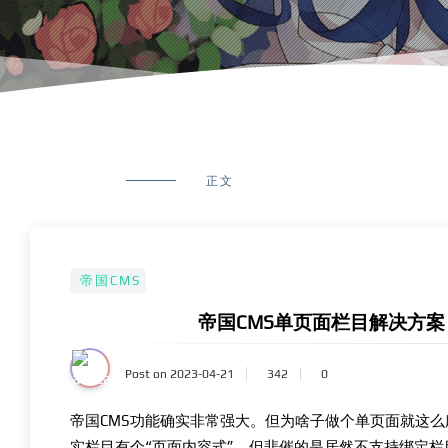
正文
帝国CMS
帝国CMS单页面栏目解决方
Post on 2023-04-21
342
0
帝国CMS功能确实非常强大。但为啥子做个单页面就这
实栏目有个“页面内容式”。但悲催的是居然不支持绑定