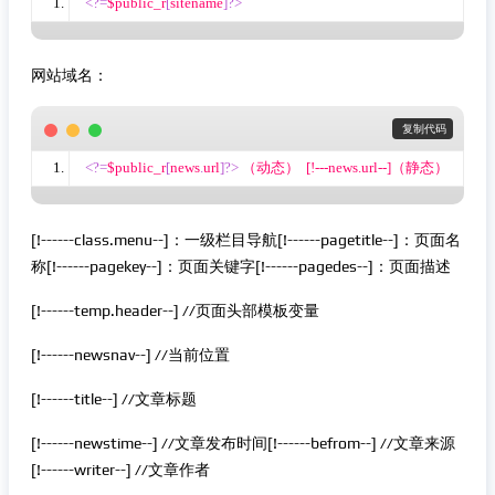
<?=
$public_r
[
sitename
]?>
网站域名：
 复制代码
<?=
$public_r
[
news
.
url
]?>
 （动态）  [!---news.url--]（静态）
[!------class.menu--]：一级栏目导航[!------pagetitle--]：页面名
称[!------pagekey--]：页面关键字[!------pagedes--]：页面描述
[!------temp.header--] //页面头部模板变量
[!------newsnav--] //当前位置
[!------title--] //文章标题
[!------newstime--] //文章发布时间[!------befrom--] //文章来源
[!------writer--] //文章作者