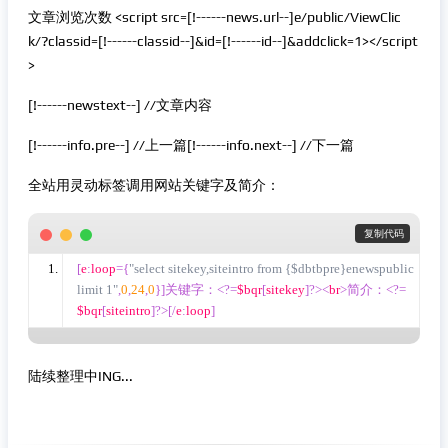
文章浏览次数 <script src=[!------news.url--]e/public/ViewClic
k/?classid=[!------classid--]&id=[!------id--]&addclick=1></script
>
[!------newstext--] //文章内容
[!------info.pre--] //上一篇[!------info.next--] //下一篇
全站用灵动标签调用网站关键字及简介：
 复制代码
[
e
:
loop
={
"select sitekey,siteintro from {$dbtbpre}enewspublic 
limit 1"
,
0
,
24
,
0
}]关键字：<?=
$bqr
[
sitekey
]?><
br
>简介：<?=
$bqr
[
siteintro
]?>[/
e
:
loop
]
陆续整理中ING...