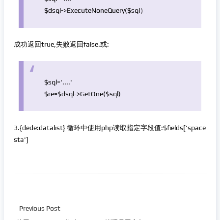
$dsql
->ExecuteNoneQuery(
$sql
）
成功返回true,失败返回false.或:
$sql
=
'....'
$re
=
$dsql
->GetOne(
$sql
)
3.{dede:datalist} 循环中使用php读取指定字段值:$fields['space
sta']
Previous Post