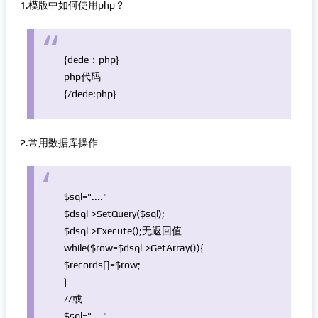
1.模版中如何使用php？
{dede：php}
php代码
{/dede:php}
2.常用数据库操作
$sql
=
"...."
$dsql
->SetQuery(
$sql
);
$dsql
->Execute();无返回值
while
(
$row
=
$dsql
->GetArray()){
$records
[]=
$row
;
}
//或
$sql
=
"...."