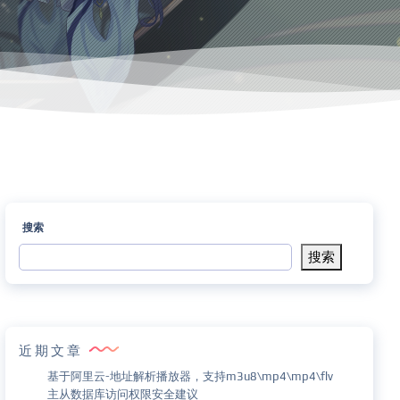
搜索
搜索
近期文章
基于阿里云-地址解析播放器，支持m3u8\mp4\mp4\flv
主从数据库访问权限安全建议