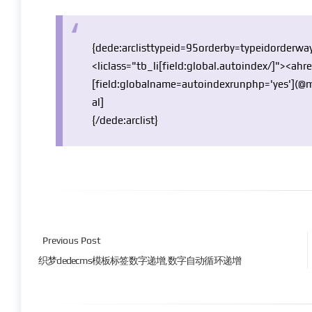
{dede:arclisttypeid=95orderby=typeidorderw
<li
class
=
"tb_li[field:global.autoindex/]"
><ahre
[field:
global
name=autoindexrunphp=
'yes'
](@
al
]
{/dede:arclist}
Previous Post
织梦dedecms模板标签数字递增,数字自动循环递增