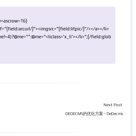
ay=ascrow=16}
f=
"[field:arcurl/]"
><imgsrc=
"[field:litpic/]"
/></a></li>
me!=4)?@me=
""
:@me=
"<liclass='x_li'></li>"
;[/field:
glob
Next Post
DEDECMS的优化方案 – DeDecms