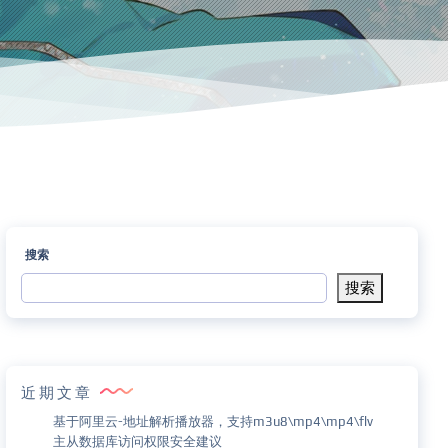
搜索
搜索
近期文章
基于阿里云-地址解析播放器，支持m3u8\mp4\mp4\flv
主从数据库访问权限安全建议