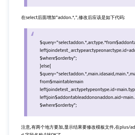
在select后面增加"addon.*,",修改后应该是如下代码:
$query
="selectaddon.*,arctype.*from
$addont
leftjoindetest_arctypearctypeonarctype.id=ad
$where
$orderby
";
}
else
{
$query
="selectaddon.*,main.id
as
aid,main.*,m
from
$maintable
main
leftjoindetest_arctypetypeontype.id=main.typ
leftjoin
$addontable
addononaddon.aid=main.
$where
$orderby
";
注意,有两个地方要加,显示结果要修改模板文件,在plus/advanceds
d.字段名称/}就OK了.