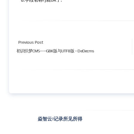
Previous Post
初识织梦CMS——GBK版与UTF8版 – DeDecms
焱智云|记录所见所得