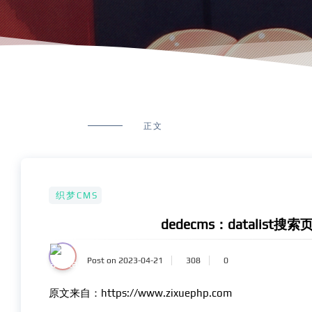
正文
织梦CMS
dedecms：datalis
Post on 2023-04-21
308
0
原文来自：https://www.zixuephp.com