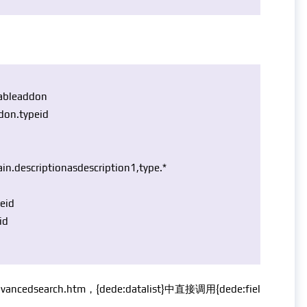
able
addon
don.typeid
ain.description
as
description1,type.*
eid
id
earch.htm，{dede:datalist}中直接调用{dede:fiel