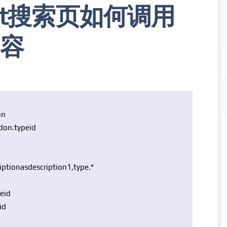
list搜索页如何调用
容
on
don.typeid
iption
as
description1,type.*
eid
id