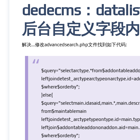
dedecms：data
后台自定义字段内
解决...修改advancedsearch.php文件找到如下代码:
$query
="selectarctype.*from
$addontable
add
leftjoindetest_arctypearctypeonarctype.id=ad
$where
$orderby
";
}
else
{
$query
="selectmain.id
as
aid,main.*,main.descr
from
$maintable
main
leftjoindetest_arctypetypeontype.id=main.typ
leftjoin
$addontable
addononaddon.aid=main.
$where
$orderby
";