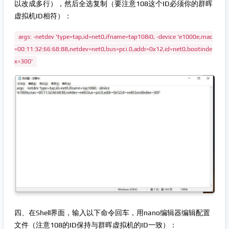
以改成多行），然后全选复制（要注意108这个ID必须你的群晖
虚拟机ID相符）：
args: -netdev 'type=tap,id=net0,ifname=tap108i0, -device 'e1000e,mac
=00:11:32:66:68:88,netdev=net0,bus=pci.0,addr=0x12,id=net0,bootinde
x=300'
四、在Shell界面，输入以下命令回车，用nano编辑器编辑配置
文件（注意108的ID保持与群晖虚拟机的ID一致）：