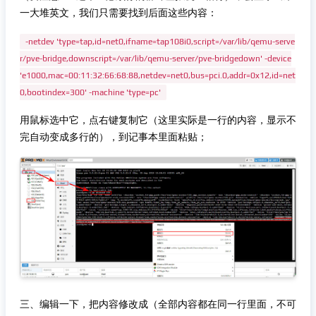
一大堆英文，我们只需要找到后面这些内容：
-netdev 'type=tap,id=net0,ifname=tap108i0,script=/var/lib/qemu-serve
r/pve-bridge,downscript=/var/lib/qemu-server/pve-bridgedown' -device
'e1000,mac=00:11:32:66:68:88,netdev=net0,bus=pci.0,addr=0x12,id=net
0,bootindex=300' -machine 'type=pc'
用鼠标选中它，点右键复制它（这里实际是一行的内容，显示不
完自动变成多行的），到记事本里面粘贴；
三、编辑一下，把内容修改成（全部内容都在同一行里面，不可