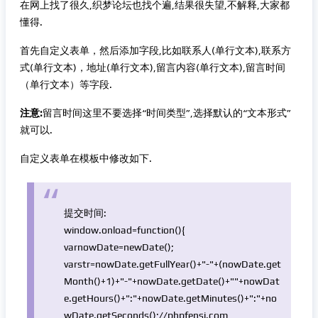
在网上找了很久,织梦论坛也找个遍,结果很失望,不解释,大家都
懂得.
首先自定义表单，然后添加字段,比如联系人(单行文本),联系方
式(单行文本)，地址(单行文本),留言内容(单行文本),留言时间
（单行文本）等字段.
注意:
留言时间这里不要选择“时间类型”,选择默认的“文本形式”
就可以.
自定义表单在模板中修改如下.
提交时间:
window.onload=
function
(){
var
nowDate=
new
Date
();
var
str=nowDate.getFullYear()+
"-"
+(nowDate.get
Month()+1)+
"-"
+nowDate.
getDate
()+
""
+nowDat
e.getHours()+
":"
+nowDate.getMinutes()+
":"
+no
wDate.getSeconds();
//phpfensi.com