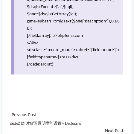
$dsql
->Execute(
'a'
,
$sql
);
$one
=
$dsql
->GetArray(
'a'
);
@me=
substr
(Html2Text(
$one
[
'description'
]),0,66
0);
[/field:
array
]...
//phpfensi.com
</div>
<div
class
=
"record_more"
><ahref=
"[field:arcurl/]"
>
[field:typename/]</a></div>
{/dede:arclist}
Previous Post
dede幻灯片背景透明度的设置 – DeDecms
Next Post