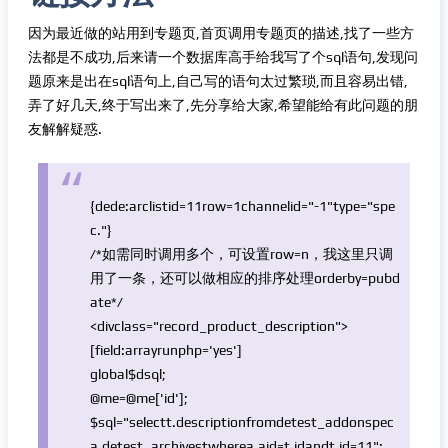
因为最近做的站用到专题页,首页调用专题页的描述,找了一些方
法都是不成功,后来请一个数据库高手给我写了个sql语句,发现问
题原来是出在sql语句上,自己写的语句太过繁琐,而且容易出错,
弄了好几天,终于写出来了,先分享给大家,希望能给有此问题的朋
友解解疑惑.
{dede:arclistid=11row=1channelid=
"-1"
type=
"spe
c."
}
/*如需同时调用多个，可设置row=n，我这里只调
用了一条，还可以做相应的排序处理orderby=pubd
ate*/
<div
class
=
"record_product_description"
>
[field:
array
runphp=
'yes'
]
global
$dsql
;
@me=@me[
'id'
];
$sql
=
"selectt.descriptionfromdetest_addonspec
a,detest_archivestwherea.aid=t.idandt.id=11"
;