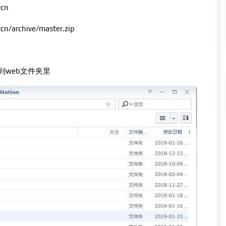
-cn
n/archive/master.zip
到web文件夹里