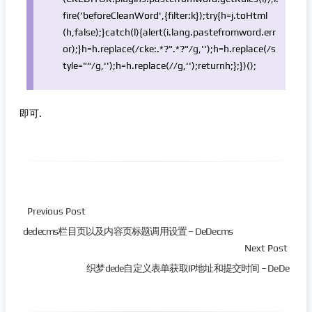
fire(
'beforeCleanWord'
,{filter:k});try{h=j.toHtml
(h,false);}catch(l){alert(i.lang.pastefromword.err
or);}h=h.replace(/cke:.*?
".*?"
/g,
''
);h=h.replace(/s
tyle=
""
/g,
''
);h=h.replace(
//g,'');returnh;};})();
即可.
Previous Post
dedecms栏目页以及内容页标题调用设置 – DeDecms
Next Post
织梦dede自定义表单获取IP地址和提交时间 – DeDe