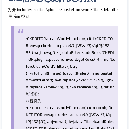
打开 include\ckeditor\plugins\pastefromword\filter\default.js
最后面,找到:
;CKEDITOR.cleanWord=
function
(h,i){
if
(CKEDITO
R.env.gecko)h=h.replace(/(([\S\s]*?))/gi,
'$1$2
$3'
);
var
j=
new
g(),k=j.dataFilter;k.addRules(CKEDI
TOR.plugins.pastefromword.getRules(i));i.fire(
'be
foreCleanWord'
,{filter:k});try
{h=j.toHtml(h,false);}catch(l){alert(i.lang.pastefr
omword.error);}h=h.replace(/cke:.*?
".*?"
/g,
''
);h=
h.replace(/style=
""
/g,
''
);h=h.replace(
//g,'');return
h;};})();
//替换为
;CKEDITOR.cleanWord=
function
(h,i){
return
h;
if
(C
KEDITOR.env.gecko)h=h.replace(/(([\S\s]*?))/g
i,
'$1$2$3'
);
var
j=
new
g(),k=j.dataFilter;k.addRules
(CKEDITOR.plugins.pastefromword.getRules(i));i.