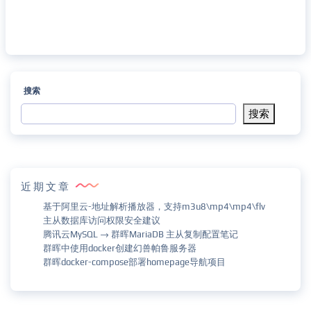
搜索
搜索
近期文章
基于阿里云-地址解析播放器，支持m3u8\mp4\mp4\flv
主从数据库访问权限安全建议
腾讯云MySQL → 群晖MariaDB 主从复制配置笔记
群晖中使用docker创建幻兽帕鲁服务器
群晖docker-compose部署homepage导航项目