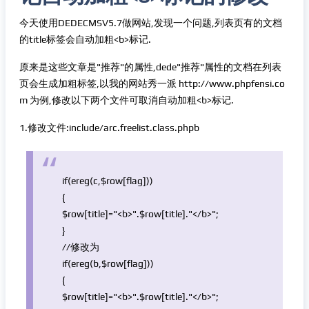
今天使用DEDECMSV5.7做网站,发现一个问题,列表页有的文档
的title标签会自动加粗<b>标记.
原来是这些文章是"推荐"的属性,dede"推荐"属性的文档在列表
页会生成加粗标签,以我的网站秀一派 http://www.phpfensi.co
m 为例,修改以下两个文件可取消自动加粗<b>标记.
1.修改文件:include/arc.freelist.class.phpb
if
(
ereg
(c,
$row
[flag]))
{
$row
[title]=
"<b>"
.
$row
[title].
"</b>"
;
}
//修改为
if
(
ereg
(b,
$row
[flag]))
{
$row
[title]=
"<b>"
.
$row
[title].
"</b>"
;