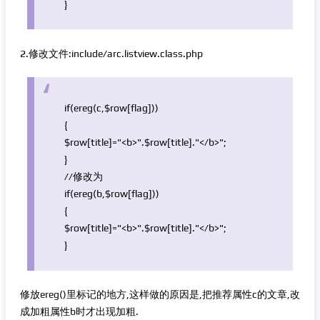
}
2.修改文件:include/arc.listview.class.php
if
(
ereg
(c,
$row
[flag]))
{
$row
[title]=
"<b>"
.
$row
[title].
"</b>"
;
}
//修改为
if
(
ereg
(b,
$row
[flag]))
{
$row
[title]=
"<b>"
.
$row
[title].
"</b>"
;
}
修放ereg()里标记的地方,这样做的原因是,把推荐属性c的文章,改
成加粗属性b时才出现加粗.