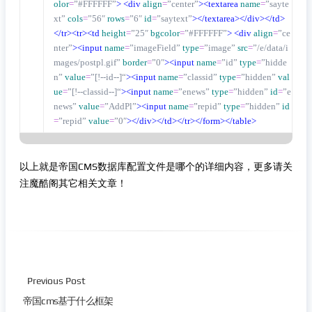
olor
=
”#FFFFFF”
>
<div
align
=
”center”
><textarea
name
=
”sayte
xt”
cols
=
”56″
rows
=
”6″
id
=
”saytext”
></textarea></div></td>
</tr><tr><td
height
=
”25″
bgcolor
=
”#FFFFFF”
>
<div
align
=
”ce
nter”
><input
name
=
”imageField”
type
=
”image”
src
=
”/e/data/i
mages/postpl.gif”
border
=
”0″
><input
name
=
”id”
type
=
”hidde
n”
value
=
”[!--id--]“
><input
name
=
”classid”
type
=
”hidden”
val
ue
=
”[!--classid--]“
><input
name
=
”enews”
type
=
”hidden”
id
=
”e
news”
value
=
”AddPl”
><input
name
=
”repid”
type
=
”hidden”
id
=
”repid”
value
=
”0″
></div></td></tr></form></table>
以上就是帝国CMS数据库配置文件是哪个的详细内容，更多请关
注魔酷阁其它相关文章！
Previous Post
帝国cms基于什么框架