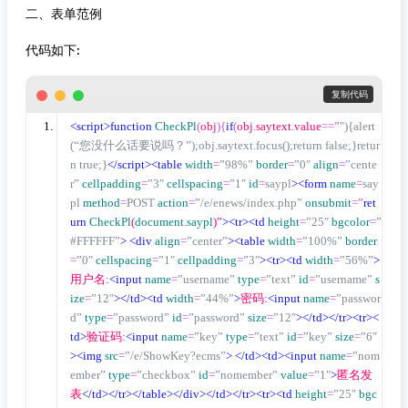
二、表单范例
代码如下:
 复制代码
<script>
function
CheckPl
(
obj
){
if
(
obj
.
saytext
.
value
==”
"){alert
(“您没什么话要说吗？”);obj.saytext.focus();return false;}retur
n true;}
</script><table
width
=
”98%”
border
=
”0″
align
=
”cente
r”
cellpadding
=
”3″
cellspacing
=
”1″
id
=
saypl
><form
name
=
say
pl
method
=
POST
action
=
”/e/enews/index.php”
onsubmit
=”
ret
urn
CheckPl
(
document
.
saypl
)”
><tr><td
height
=
”25″
bgcolor
=
”
#FFFFFF”
>
<div
align
=
”center”
><table
width
=
”100%”
border
=
”0″
cellspacing
=
”1″
cellpadding
=
”3″
><tr><td
width
=
”56%”
>
用户名:
<input
name
=
”username”
type
=
”text”
id
=
”username”
s
ize
=
”12″
></td><td
width
=
”44%”
>
密码:
<input
name
=
”passwor
d”
type
=
”password”
id
=
”password”
size
=
”12″
></td></tr><tr><
td>
验证码:
<input
name
=
”key”
type
=
”text”
id
=
”key”
size
=
”6″
><img
src
=
”/e/ShowKey?ecms”
>
</td><td><input
name
=
”nom
ember”
type
=
”checkbox”
id
=
”nomember”
value
=
”1″
>
匿名发
表
</td></tr></table></div></td></tr><tr><td
height
=
”25″
bgc