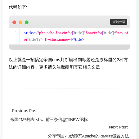
代码如下:
 复制代码
<title>
<?
php echo $navinfor
[
'ftitle'
]?
$navinfor
[
'ftitle'
]:
$navinf
or
[
'title'
]
?>
_[!--class.name--]
</title>
以上就是一招搞定帝国cms判断输出副标题还是原标题的2种方
法的详细内容，更多请关注魔酷阁其它相关文章！
Previous Post
帝国CMS列表list.var前三条信息加NEW图标
Next Post
分享帝国7.0伪静态Apache的Rewrite设置方法