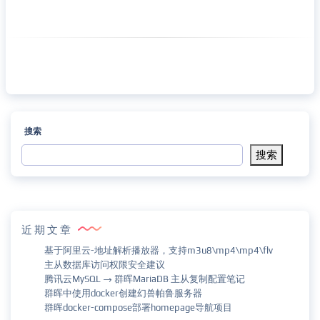
搜索
搜索
近期文章
基于阿里云-地址解析播放器，支持m3u8\mp4\mp4\flv
主从数据库访问权限安全建议
腾讯云MySQL → 群晖MariaDB 主从复制配置笔记
群晖中使用docker创建幻兽帕鲁服务器
群晖docker-compose部署homepage导航项目