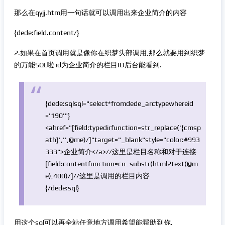
那么在qyjj.htm用一句话就可以调用出来企业简介的内容
{dede:field.content/}
2.如果在首页调用就是像你在织梦头部调用,那么就要用到织梦
的万能SQL啦 id为企业简介的栏目ID后台能看到.
{dede:sqlsql=
"select*fromdede_arctypewhereid
='190'"
}
<ahref=
"[field:typedirfunction=str_replace('{cmsp
ath}','',@me)/]"
target=
"_blank"
style=
"color:#993
333"
>企业简介</a>
//这里是栏目名称和对于连接
[field:content
function
=cn_substr(html2text(@m
e),400)/]
//这里是调用的栏目内容
{/dede:sql}
用这个sql可以再全站任意地方调用希望能帮助到你.