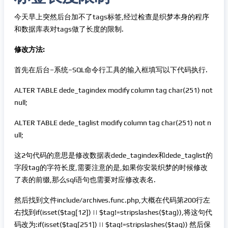
今天早上突然后台加不了tags标签,经过检查是织梦本身的程序
和数据库表对tags做了长度的限制.
修改方法:
首先在后台–系统–SQL命令行工具的输入框填写以下代码执行.
ALTER TABLE dede_tagindex modify column tag char(251) not
null;
ALTER TABLE dede_taglist modify column tag char(251) not n
ull;
这2句代码的意思是修改数据表dede_tagindex和dede_taglist的
字段tag的字符长度,需要注意的是,如果你安装织梦的时候修改
了表的前缀,那么sql语句也需要对应修改表名.
然后找到文件include/archives.func.php,大概在代码第200行左
右找到if(isset($tag[12]) || $tag!=stripslashes($tag)),将这句代
码改为:if(isset($tag[251]) || $tag!=stripslashes($tag)) 然后保