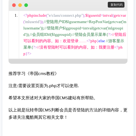
 复制代码
<?
phpinclude
(
"e/class/connect.php"
);
$lguserid
=
intval
(
getcvar
(
'mluserid'
));
//登陆用户ID$lgusername=RepPostVar(getcvar('m
lusername'));//登陆用户$lggroupid=intval(getcvar('mlgroupi
d'));//会员组IDif($lggroupid) //登陆会员显示菜单{
?>
//登陆后
可以看到的内容。如：欢迎登录……
<?
php
}
else
//游客显示
菜单{
?>
//没有登陆时可以看到的内容。如：我要注册
<?
ph
p
}?>
推荐学习《帝国cms教程》
注意:需要设置页面为.php才可以使用.
希望本文所述对大家的帝国CMS建站有所帮助。
以上就是玩转帝国CMS判断会员是否登陆的方法的详细内容，更
多请关注魔酷阁其它相关文章！