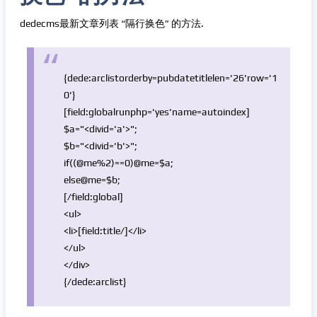
dedecms最新文章列表 “隔行换色” 的方法.
{dede:arclistorderby=pubdatetitlelen=
'26'
row=
'1
0'
}
[field:
global
runphp=
'yes'
name=autoindex]
$a
=
"<divid='a'>"
;
$b
=
"<divid='b'>"
;
if
((@me%2)==0)@me=
$a
;
else
@me=
$b
;
[/field:
global
]
<ul>
<li>[field:title/]</li>
</ul>
</div>
{/dede:arclist}