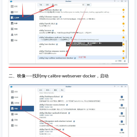
二、映像——找到my-calibre-webserver-docker，启动