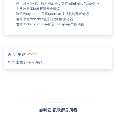
基于阿里云-地址解析播放器，支持m3u8\mp4\mp4\flv
主从数据库访问权限安全建议
腾讯云MySQL → 群晖MariaDB 主从复制配置笔记
群晖中使用docker创建幻兽帕鲁服务器
群晖docker-compose部署homepage导航项目
近期评论
您尚未收到任何评论。
焱智云|记录所见所得