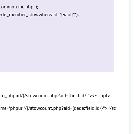
e/common.inc.php"
);
dede_member_stowwhereaid='{$aid}'"
);
l.cfg_phpurl/]/stowcount.php?aid=[field:id/]"></script>
 name='phpurl'/}/stowcount.php?aid={dede:field.id/}"></sc