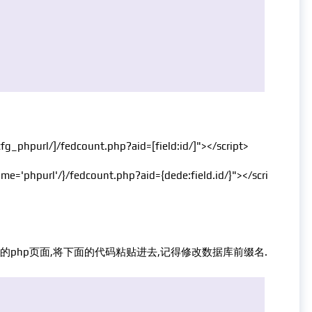
l.cfg_phpurl/]/fedcount.php?aid=[field:id/]"></script>
name='phpurl'/}/fedcount.php?aid={dede:field.id/}"></scri
.php的php页面,将下面的代码粘贴进去,记得修改数据库前缀名.