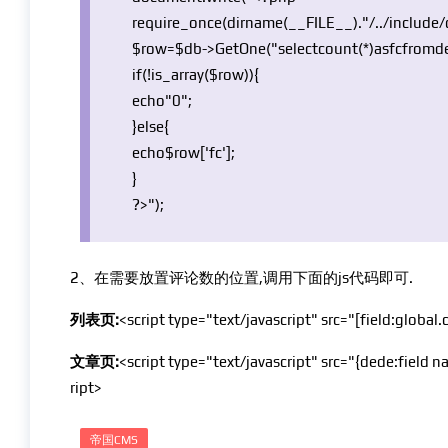
require_once
(dirname(
__FILE__
).
"/../includ
$row
=
$db
->GetOne(
"selectcount(*)asfcfrom
if
(!
is_array
(
$row
)){
echo
"0"
;
}
else
{
echo
$row
[
'fc'
];
}
?>");
2、在需要放置评论数的位置,调用下面的js代码即可.
列表页:
<script type="text/javascript" src="[field:globa
文章页:
<script type="text/javascript" src="{dede:field
ript>
帝国CMS