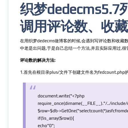
织梦dedecms5
调用评论数、收藏
在用织梦dedecms做博客的时候,会遇到写评论数和收藏
中老是出问题,于是自己总结一个方法,并且实际应用过,很
评论数的解决方法:
1.首先在根目录plus/文件下创建文件名为fedcount.
document.write("<?php
require_once
(dirname(
__FILE__
).
"/../includ
$row
=
$db
->GetOne(
"selectcount(*)asfcfromd
if
(!
is_array
(
$row
)){
echo
"0"
;