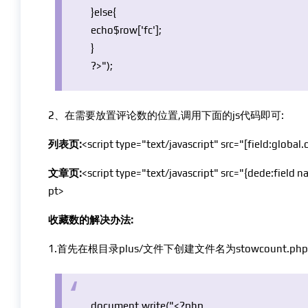
}
else
{
echo
$row
[
'fc'
];
}
?>");
2、在需要放置评论数的位置,调用下面的js代码即可:
列表页:
<script type="text/javascript" src="[field:globa
文章页:
<script type="text/javascript" src="{dede:field 
pt>
收藏数的解决办法:
1.首先在根目录plus/文件下创建文件名为stowcount
document.write("<?php