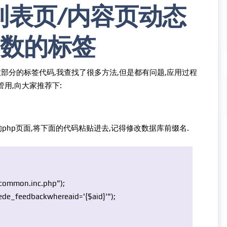
.7列表页/内容页动态
数的标签
数部分的标签代码,我查找了很多方法,但是都有问题,应用过程
管用,向大家推荐下:
php的php页面,将下面的代码粘贴进去,记得修改数据库前缀名.
e/common.inc.php"
);
ede_feedbackwhereaid='{$aid}'"
);