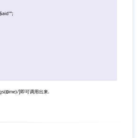
$aid'"
;
tTags(@me)/]即可调用出来.