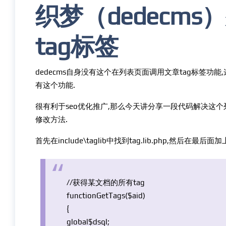
织梦（dedecm
tag标签
dedecms自身没有这个在列表页面调用文章tag标签功能,这
有这个功能.
很有利于seo优化推广,那么今天讲分享一段代码解决这个列
修改方法.
首先在include\taglib中找到tag.lib.php,然后在最后
//获得某文档的所有tag
function
GetTags(
$aid
)
{
global
$dsql
;