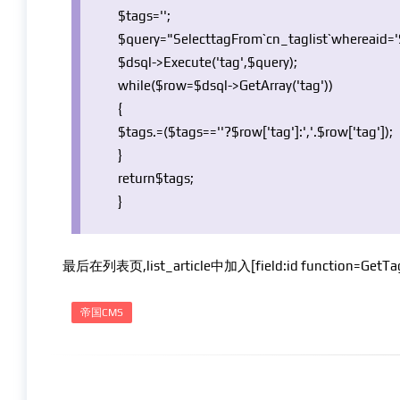
$tags
=
''
;
$query
=
"SelecttagFrom`cn_taglist`whereaid='
$dsql
->Execute(
'tag'
,
$query
);
while
(
$row
=
$dsql
->GetArray(
'tag'
))
{
$tags
.=(
$tags
==
''
?
$row
[
'tag'
]:
','
.
$row
[
'tag'
]);
}
return
$tags
;
}
最后在列表页,list_article中加入[field:id function=Ge
帝国CMS