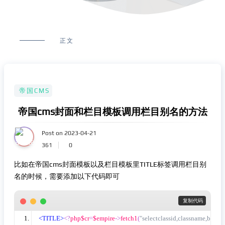
正文
帝国CMS
帝国cms封面和栏目模板调用栏目别名的方法
Post on 2023-04-21
361
0
比如在帝国cms封面模板以及栏目模板里TITLE标签调用栏目别
名的时候，需要添加以下代码即可
 复制代码
<TITLE>
<?
php$cr
=
$empire
->
fetch1
(
"selectclassid,classname,b