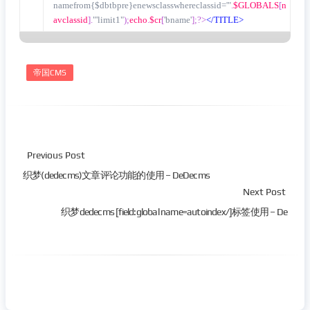
namefrom{$dbtbpre}enewsclasswhereclassid='"
.
$GLOBALS
[
n
avclassid
].
"'limit1"
);
echo
.
$cr
[
'bname'
];?>
</TITLE>
帝国CMS
Previous Post
织梦(dedecms)文章评论功能的使用 – DeDecms
Next Post
织梦dedecms [field:global name=autoindex/]标签使用 – De