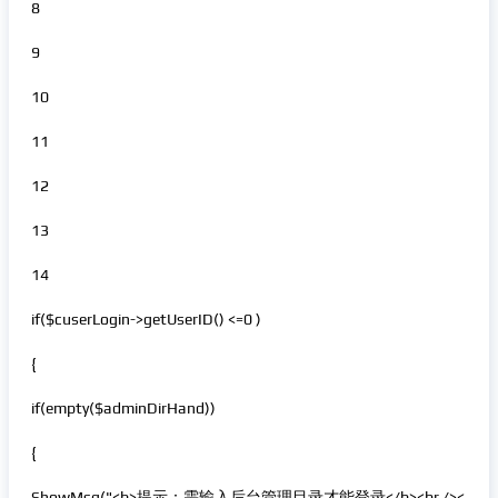
8
9
10
11
12
13
14
if($cuserLogin->getUserID() <=0 )
{
if(empty($adminDirHand))
{
ShowMsg("<b>提示：需输入后台管理目录才能登录</b><br /><