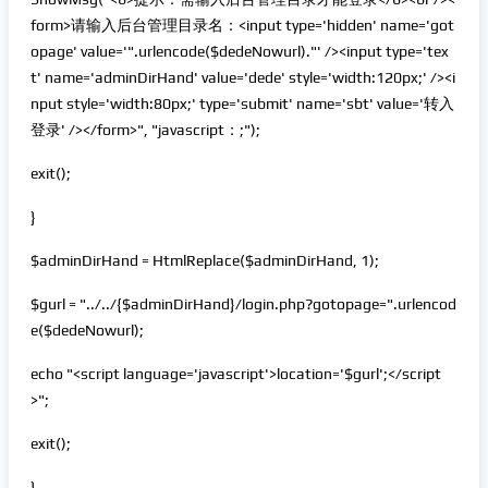
form>请输入后台管理目录名：<input type='hidden' name='got
opage' value='".urlencode($dedeNowurl)."' /><input type='tex
t' name='adminDirHand' value='dede' style='width:120px;' /><i
nput style='width:80px;' type='submit' name='sbt' value='转入
登录' /></form>", "javascript：;");
exit();
}
$adminDirHand = HtmlReplace($adminDirHand, 1);
$gurl = "../../{$adminDirHand}/login.php?gotopage=".urlencod
e($dedeNowurl);
echo "<script language='javascript'>location='$gurl';</script
>";
exit();
}