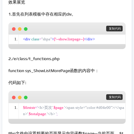
效果展览
1.首先在列表模板中存在相应的div。
 复制代码
<div
class
=
"shpa"
>
[!--show.listpage--]
</div>
2./e/class/t_functions.php
function sys_ShowListMorePage函数的内容中：
代码如下:
 复制代码
$firststr
=
'<b>页次'
.
$page
.
'<span style="color:#d04e00">/</spa
n>'
.
$totalpage
.
'</b> '
;
Php文件中设置想要的页面显示内容函数$page—当前页面， $t