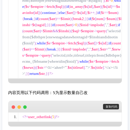
rom{$dbtbpre}enewstagsdatawheretagid=$t[tagid]"
);
$i
=
0
;
whil
e
(
$s
=
$empire
->
fetch
(
$sql
)){
if
(
in_array
(
$s
[
id
],
$arr
)||
$s
[
id
]==
$n
avinfor
[
id
]){
continue
;}
else
{
$arr
[]=
$s
[
id
];
$i
++;}
if
(
$i
==
$num
)
{
break
;}
if
(
count
(
$arr
)==
$limit
){
break2
;}}
if
(
$t
[
num
]>
$num
){
$l
inshi
=
$t
[
tagid
];}}}
if
(
count
(
$arr
)>
0
){
$inid
=
implode
(
","
,
$arr
);
if
(
count
(
$arr
)<
$limit
&&
$linshi
){
$sql
=
$empire
->
query
(
"selectid
from{$dbtbpre}enewstagsdatawheretagid=$linshiandidnotin
($inid)"
);
while
(
$s
=
$empire
->
fetch
(
$sql
)){
$arr
[]=
$s
[
id
];
if
(
count
(
$arr
)==
$limit
){
break
;}}}
$inid
=
implode
(
","
,
$arr
);
$str
=
""
;
$new
s
=
$empire
->
query
(
"selectid,title,titleurl,titlepicfrom{$dbtbpre}
ecms_{$tbname}whereidin($inid)"
);
while
(
$n
=
$empire
->
fetch
(
$news
)){
$str
.=
'<li><ahref="'
.
$n
[
titleurl
].
'">'
.
$n
[
title
].
'</a></li
>'
;}}
return
$str
;}}?>
内容页用以下代码调用：5为显示数量自己改
 复制代码
<?=
user_otherlink
(
5
)?>