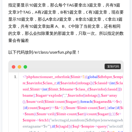
指定要显示10篇文章，那么每个TAG要拿出3篇文章，共有9篇
文章3个TAG，A有2篇文章，B有5篇文章，C有3篇文章，现在要
显示10篇文章，那么A拿出2篇文章，B拿出5篇文章，C拿出3篇
文章，共有10篇文章如果 A、B、C中除了当前文章，还有相同
的文章，那么会扣除重复的那篇文章，只取一次。所以指定的数
量会有偏差
以下代码放到/e/class/userfun.php里！
 复制代码
<?
phpfunctionuser_otherlink
(
$limit
=
5
){
global
$dbtbpre
,
$empi
re
,
$navinfor
,
$class_r
;
if
(
$navinfor
[
infotags
]){
$classid
=(
int
)
$cla
ssid
;
$limit
=(
int
)
$limit
;
$tbname
=
$class_r
[
$navinfor
[
classid
]][
t
bname
];
$tagarr
=
explode
(
","
,
$navinfor
[
infotags
]);
$arr
=
array
();
$num
=
ceil
(
$limit
/
count
(
$tagarr
));
foreach
(
$tagarras$k
=>
$v
)
{
if
(
count
(
$tagarr
)==
$k
+
1
){
$num
=
$limit
-
count
(
$arr
);}
else
{
if
(
$i
<
$num
){
$num
=
ceil
((
$limit
-
count
(
$arr
))/
count
(
$tagarr
));}}
$t
=
$empire
->
fetch1
(
"selecttagid,numfrom{$dbtbpre}enewstagswh
eretagname='$v'"
);
if
(
$t
[
tagid
]){
$sql
=
$empire
->
query
(
"selectidf