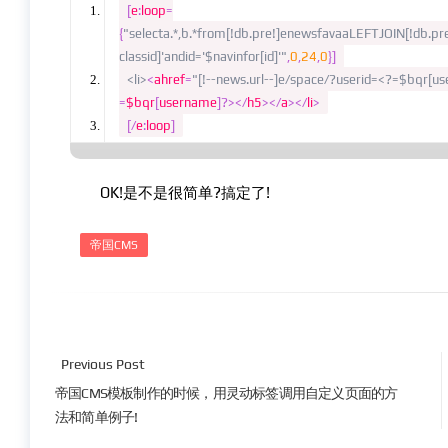
[
e
:
loop
=
{
"selecta.*,b.*from[!db.pre!]enewsfavaaLEFTJOIN[!db.p
classid]'andid='$navinfor[id]'"
,
0
,
24
,
0
}]
<li>
<
ahref
=
"[!--news.url--]e/space/?userid=<?=$bqr[us
=
$bqr
[
username
]?></
h5
></
a
></
li
>
[/
e
:
loop
]
OK!是不是很简单?搞定了!
帝国CMS
Previous Post
帝国CMS模板制作的时候，用灵动标签调用自定义页面的方
法和简单例子!