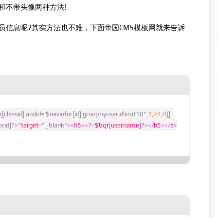
不带头像两种方法!
信息呢?其实方法也不难，下面帝国CMS模板网就来告诉
classid]'andid='$navinfor[id]'groupbyuseridlimit10"
,
1
,
24
,
0
}]
erid]?>"
target
=
"_blank"
><
h5
><?=
$bqr
[
username
]?></
h5
></
a
>