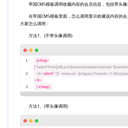
帝国CMS模板调用收藏内容的会员信息，包括带头像和
在帝国CMS模板里面，怎么调用显示收藏该内容的会员
大家怎么调用：
方法1、(不带头像调用)
[
e
:
loop
=
{
"select*from[!db.pre!]enewsfavawhereclassid='$navinfor[
<li>
<
ahref
=
"[!--news.url--]e/space/?userid=<?=$bqr[us
</
li
>
[/
e
:
loop
]
方法1、(带头像调用)