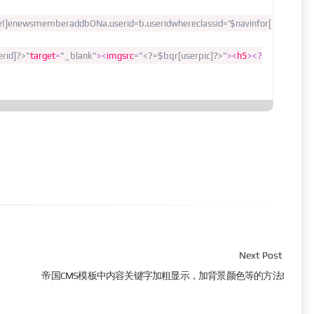
re!]enewsmemberaddbONa.userid=b.useridwhereclassid='$navinfor[
erid]?>"
target
=
"_blank"
><
imgsrc
=
"<?=$bqr[userpic]?>"
><
h5
><?
Next Post
帝国CMS模板中内容关键字加粗显示，加背景颜色等的方法!