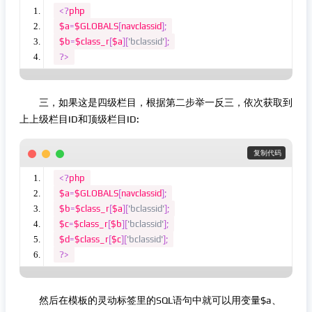
<?
php
$a
=
$GLOBALS
[
navclassid
];
$b
=
$class_r
[
$a
][
'bclassid'
];
?>
三，如果这是四级栏目，根据第二步举一反三，依次获取到
上上级栏目ID和顶级栏目ID:
 复制代码
<?
php
$a
=
$GLOBALS
[
navclassid
];
$b
=
$class_r
[
$a
][
'bclassid'
];
$c
=
$class_r
[
$b
][
'bclassid'
];
$d
=
$class_r
[
$c
][
'bclassid'
];
?>
然后在模板的灵动标签里的SQL语句中就可以用变量$a、