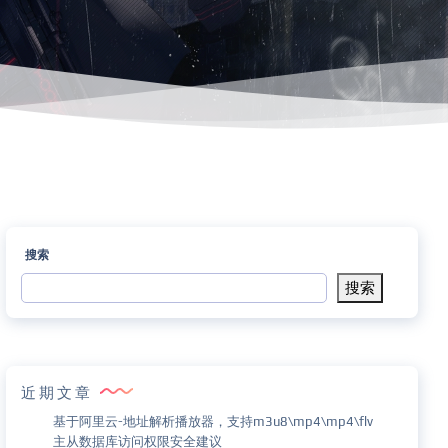
搜索
搜索
近期文章
基于阿里云-地址解析播放器，支持m3u8\mp4\mp4\flv
主从数据库访问权限安全建议