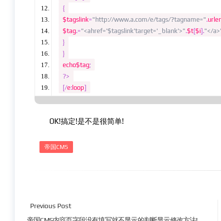
{
$tagslink
=
"http://www.a.com/e/tags/?tagname="
.
urle
$tag
.=
"<ahref='$tagslink'target='_blank'>"
.
$t
[
$i
].
"</a>
}
}
echo$tag
;
?>
[/
e
:
loop
]
OK!搞定!是不是很简单!
帝国CMS
Previous Post
帝国CMS内容页字段没有填写就不显示的判断显示修改方法!