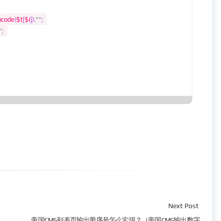
ncode
(
$t
[
$i
]).
""
;
"
;
Next Post
帝国CMS列表页输出带序号怎么实现？（帝国CMS输出数字