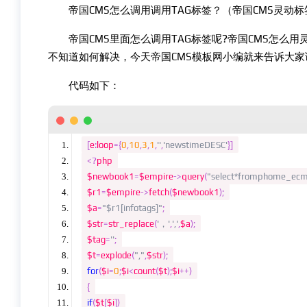
帝国CMS怎么调用调用TAG标签？（帝国CMS灵动标
帝国CMS里面怎么调用TAG标签呢?帝国CMS怎么用
不知道如何解决，今天帝国CMS模板网小编就来告诉大家
代码如下：
[
e
:
loop
={
0
,
10
,
3
,
1
,
''
,
'newstimeDESC'
}]
<?
php
$newbook1
=
$empire
->
query
(
"select*fromphome_ec
$r1
=
$empire
->
fetch
(
$newbook1
);
$a
=
"$r1[infotags]"
;
$str
=
str_replace
(
'，'
,
','
,
$a
);
$tag
=
''
;
$t
=
explode
(
","
,
$str
);
for
(
$i
=
0
;
$i
<
count
(
$t
);
$i
++)
{
if
(
$t
[
$i
])