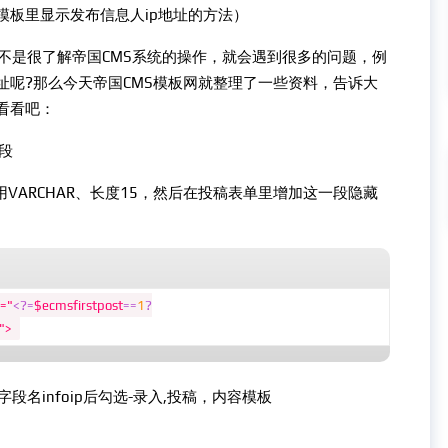
模板里显示发布信息人ip地址的方法）
是很了解帝国CMS系统的操作，就会遇到很多的问题，例
址呢?那么今天帝国CMS模板网就整理了一些资料，告诉大
看看吧：
字段
型用VARCHAR、长度15，然后在投稿表单里增加这一段隐藏
e="
<?=
$ecmsfirstpost
==
1
?
">
在字段名infoip后勾选-录入,投稿，内容模板