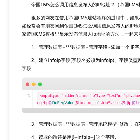
帝国CMS怎么调用信息发布人的IP地址？（帝国CMS
很多的网友在使用帝国CMS建站程序的过程中，如果不
如经常会有朋友问到帝国CMS怎么调用信息发布人的IP地
家帝国CMS模板里显示发布信息人ip地址的方法，一起来
1、管理数据表 - ***数据表 - 管理字段 - 添加一个 IP
2、建立infoip字段(字段名必须为infoip)、字段类
字段
<inputtype="hidden"name="ip"type="text"id="ip"valu
egetip
():
DoReqValue
(
$tbname
,
'ip'
,
stripSlashes
(
$r
[
ip
]))?>
3、管理数据表 - ***数据表 - 管理系统模型- 修改， 
4、读取的话还是用[!--infoip--] 这个字段.