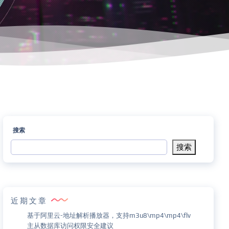
搜索
搜索
近期文章
基于阿里云-地址解析播放器，支持m3u8\mp4\mp4\flv
主从数据库访问权限安全建议