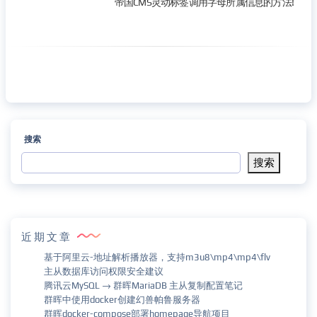
帝国CMS灵动标签调用字母所属信息的方法!
搜索
搜索
近期文章
基于阿里云-地址解析播放器，支持m3u8\mp4\mp4\flv
主从数据库访问权限安全建议
腾讯云MySQL → 群晖MariaDB 主从复制配置笔记
群晖中使用docker创建幻兽帕鲁服务器
群晖docker-compose部署homepage导航项目