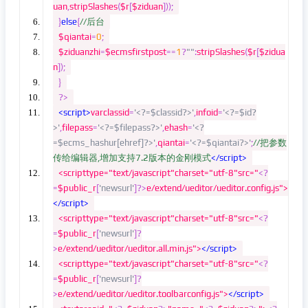
uan
,
stripSlashes
(
$r
[
$ziduan
]));
}
else
{
//后台
$qiantai
=
0
;
$ziduanzhi
=
$ecmsfirstpost
==
1
?
""
:
stripSlashes
(
$r
[
$zidua
n
]);
}
?>
<script>
varclassid
=
'<?=$classid?>'
,
infoid
=
'<?=$id?
>'
,
filepass
=
'<?=$filepass?>'
,
ehash
=
'<?
=$ecms_hashur[ehref]?>'
,
qiantai
=
'<?=$qiantai?>'
;
//把参数
传给编辑器,增加支持7.2版本的金刚模式
</script>
<scripttype="text/javascript"charset="utf-8"src="
<?
=
$public_r
[
'newsurl'
]?>
e/extend/ueditor/ueditor.config.js">
</script>
<scripttype="text/javascript"charset="utf-8"src="
<?
=
$public_r
[
'newsurl'
]?
>
e/extend/ueditor/ueditor.all.min.js">
</script>
<scripttype="text/javascript"charset="utf-8"src="
<?
=
$public_r
[
'newsurl'
]?
>
e/extend/ueditor/ueditor.toolbarconfig.js">
</script>