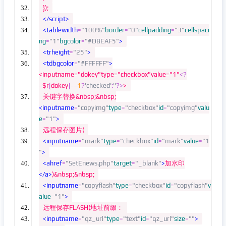
});
</script>
<tablewidth
=
"100%"
border
=
"0"
cellpadding
=
"3"
cellspaci
ng
=
"1"
bgcolor
=
"#DBEAF5"
>
<trheight
=
"25"
>
<tdbgcolor
=
"#FFFFFF"
>
<inputname="dokey"type="checkbox"value="1"
<?
=
$r
[
dokey
]==
1
?
'checked'
:
''
?>
>
关键字替换&nbsp;&nbsp;
<inputname
=
"copyimg"
type
=
"checkbox"
id
=
"copyimg"
valu
e
=
"1"
>
远程保存图片(
<inputname
=
"mark"
type
=
"checkbox"
id
=
"mark"
value
=
"1
"
>
<ahref
=
"SetEnews.php"
target
=
"_blank"
>
加水印
</a>
)&nbsp;&nbsp;
<inputname
=
"copyflash"
type
=
"checkbox"
id
=
"copyflash"
v
alue
=
"1"
>
远程保存FLASH(地址前缀：
<inputname
=
"qz_url"
type
=
"text"
id
=
"qz_url"
size
=
""
>