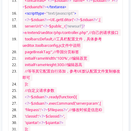
<textareaid="
<?=
$ziduan
?>
"name="
<?=
$ziduan
?>
">
<?
=
$ziduanzhi
?>
</textarea>
<scripttype
=
"text/javascript"
>
<?=
$ziduan
?>
=UE.getEditor('
<?=
$ziduan
?>
',{
serverUrl:"
<?=
$public_r
[
'newsurl'
]?
>
e/extend/ueditor/php/controller.php",//自己的请求接口
toolbars:Default,//工具栏配置文件，具体参考
ueditor.toolbarconfig.js文件中说明
pageBreakTag:'',//帝国分页标签
initialFrameWidth:'100%',//编辑器宽
initialFrameHeight:300//编辑器高
//等等其它配置自行添加，参考UE默认配置文件复制修改
即可
});
//自定义请求参数
<?=
$ziduan
?>
.ready(function(){
<?=
$ziduan
?>
.execCommand('serverparam',{
'filepass':'
<?=
$filepass
?>
',//修改时候是信息ID
'classid':'
<?=
$classid
?>
',
'qiantai':
<?=
$qiantai
?>
});