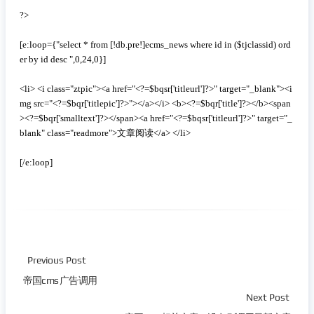
?>

[e:loop={"select * from [!db.pre!]ecms_news where id in ($tjclassid) ord
er by id desc ",0,24,0}]

<li> <i class="ztpic"><a href="<?=$bqsr['titleurl']?>" target="_blank"><i
mg src="<?=$bqr['titlepic']?>"></a></i> <b><?=$bqr['title']?></b><span
><?=$bqr['smalltext']?></span><a href="<?=$bqsr['titleurl']?>" target="_
blank" class="readmore">文章阅读</a> </li>

[/e:loop]
Previous Post
帝国cms 广告调用
Next Post