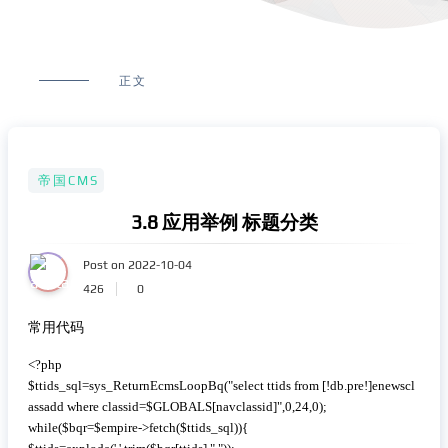
正文
帝国CMS
3.8 应用举例 标题分类
Post on 2022-10-04
426
0
常用代码
 复制代码
<?php

$ttids_sql=sys_ReturnEcmsLoopBq("select ttids from [!db.pre!]enewscl
assadd where classid=$GLOBALS[navclassid]",0,24,0);

while($bqr=$empire->fetch($ttids_sql)){
