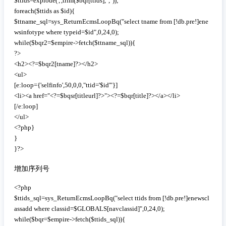
$ttids=explode(',',trim($bqr[ttids],","));

foreach($ttids as $id){

$ttname_sql=sys_ReturnEcmsLoopBq("select tname from [!db.pre!]ene
wsinfotype where typeid=$id",0,24,0);

while($bqr2=$empire->fetch($ttname_sql)){

?>

<h2><?=$bqr2[tname]?></h2>

<ul>

[e:loop={'selfinfo',50,0,0,"ttid='$id'"}]

<li><a href="<?=$bqsr[titleurl]?>"><?=$bqr[title]?></a></li>

[/e:loop]

</ul>

<?php}

}

}?>
增加序列号
 复制代码
<?php

$ttids_sql=sys_ReturnEcmsLoopBq("select ttids from [!db.pre!]enewscl
assadd where classid=$GLOBALS[navclassid]",0,24,0);

while($bqr=$empire->fetch($ttids_sql)){
