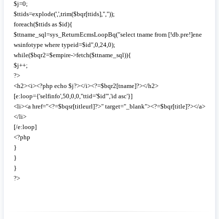
$j=0;

$ttids=explode(',',trim($bqr[ttids],","));

foreach($ttids as $id){

$ttname_sql=sys_ReturnEcmsLoopBq("select tname from [!db.pre!]ene
wsinfotype where typeid=$id",0,24,0);

while($bqr2=$empire->fetch($ttname_sql)){

$j++;

?>

<h2><i><?php echo $j?></i><?=$bqr2[tname]?></h2>

[e:loop={'selfinfo',50,0,0,"ttid='$id'",'id asc'}]

<li><a href="<?=$bqsr[titleurl]?>" target="_blank"><?=$bqr[title]?></a>
</li>

[/e:loop] 

<?php

}

}

}

?>