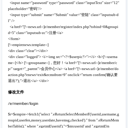
  <input name="password" type="password" class="inputText" size="12" 
placeholder="密码"/>

  <input type="submit" name="Submit" value="登陆" class="inputsub-d
l" />

  <a href="[!--news.url--]e/member/register/index.php?tobind=0&groupi
d=5" class="inputsub-zc">注册</a>

</form>

[!--empirenews.template--]

<div class="clear"></div>

<div class="logged"> <i><img src="<?=$userpic?>"></i> <b>[!--userna
me--]</b> [!--groupname--]，您好！<a href="[!--news.url--]e/member/c
p/" target="_parent">会员中心</a> <a href="[!--news.url--]e/member/do
action.php?enews=exit&ecmsfrom=9" onclick="return confirm('确认要
退出?');">退出</a> </div>
修改文件
/e/member/login
 复制代码
$r=$empire->fetch1("select ".eReturnSelectMemberF('userid,username,g
roupid,userfen,money,userdate,havemsg,checked')." from ".eReturnMem
berTable()." where ".egetmf('userid')."='$myuserid' and ".egetmf('rn