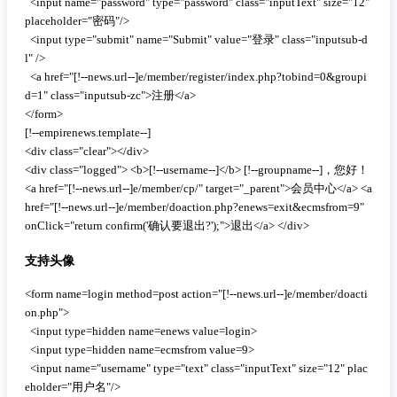
  <input name="password" type="password" class="inputText" size="12" 
placeholder="密码"/>

  <input type="submit" name="Submit" value="登录" class="inputsub-d
l" />

  <a href="[!--news.url--]e/member/register/index.php?tobind=0&groupi
d=1" class="inputsub-zc">注册</a>

</form>

[!--empirenews.template--]

<div class="clear"></div>

<div class="logged"> <b>[!--username--]</b> [!--groupname--]，您好！
<a href="[!--news.url--]e/member/cp/" target="_parent">会员中心</a> <a 
href="[!--news.url--]e/member/doaction.php?enews=exit&ecmsfrom=9" 
onClick="return confirm('确认要退出?');">退出</a> </div>
支持头像
 复制代码
<form name=login method=post action="[!--news.url--]e/member/doacti
on.php">

  <input type=hidden name=enews value=login>

  <input type=hidden name=ecmsfrom value=9>

  <input name="username" type="text" class="inputText" size="12" plac
eholder="用户名"/>
