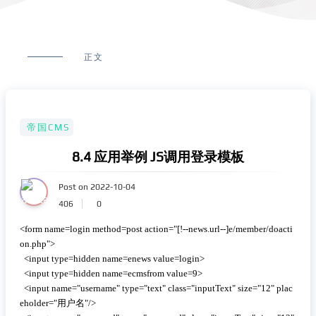
正文
帝国CMS
8.4 应用举例 JS调用登录模板
Post on 2022-10-04
406
0
 复制代码
<form name=login method=post action="[!--news.url--]e/member/doacti
on.php">

  <input type=hidden name=enews value=login>

  <input type=hidden name=ecmsfrom value=9>

  <input name="username" type="text" class="inputText" size="12" plac
eholder="用户名"/>
