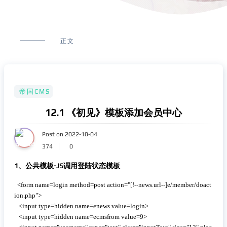
正文
帝国CMS
12.1 《初见》模板添加会员中心
Post on 2022-10-04
374
0
1、公共模板-JS调用登陆状态模板
 复制代码
  <form name=login method=post action="[!--news.url--]e/member/doact
ion.php"> 

   <input type=hidden name=enews value=login>  

   <input type=hidden name=ecmsfrom value=9>
