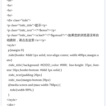
<br>

<br>

<br>

<br>

<div class="tishi">

<p class="tishi_title">提示</p>

<p class="tishi_text"><?=$error?></p>

<p class="tishi_tiao"><a href="<?=$gotourl?>">如果您的浏览器没有自
动跳转，请点击这里</a></p>

<style>

  p{margin:0}

  .tishi{border: #ddd 1px solid; text-align:center; width:400px;margin:a
uto} 

  .tishi_title{ background: #f2f2f2;;color: #000;  line-height: 35px; font-
size:16px;border-bottom: #ddd 1px solid;}

  .tishi_text{padding:20px}

  .tishi_tiao{margin-bottom:20px}

  @media screen and (max-width:768px) {

    .tishi{width:90%;} 

  }

</style>

</div>
