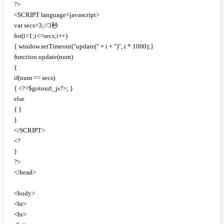
?>

<SCRIPT language=javascript>

var secs=3;//3秒

for(i=1;i<=secs;i++) 

{ window.setTimeout("update(" + i + ")", i * 1000);} 

function update(num) 

{ 

if(num == secs) 

{ <?=$gotourl_js?>; } 

else 

{ } 

}

</SCRIPT>

<?

}

?>

</head>

<body>

<br>

<br>
