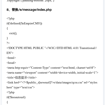
.copyright { padding-bottom: 20px; }
8、替换/e/message/index.php
 复制代码
<?php

if(!defined('InEmpireCMS'))

{

    exit();

}

?>

<!DOCTYPE HTML PUBLIC "-//W3C//DTD HTML 4.01 Transitional//
EN">

<html>

<head>

<meta http-equiv="Content-Type" content="text/html; charset=utf-8">

<meta name="viewport" content="width=device-width, initial-scale=1">

<title>信息提示</title>

<link href="<?=$public_r[newsurl]?>e/data/images/qcss.css" rel="styles
heet" type="text/css">

<?php

if(!$noautourl)

{
