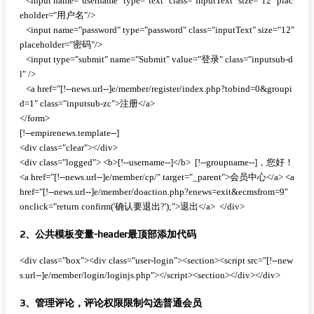
   <input name="username" type="text" class="inputText" size="12" plac
eholder="用户名"/>

   <input name="password" type="password" class="inputText" size="12" 
placeholder="密码"/>

   <input type="submit" name="Submit" value="登录" class="inputsub-d
l" />

   <a href="[!--news.url--]e/member/register/index.php?tobind=0&groupi
d=1" class="inputsub-zc">注册</a>            

</form>

[!--empirenews.template--]

<div class="clear"></div>

<div class="logged"> <b>[!--username--]</b>  [!--groupname--]，您好！
<a href="[!--news.url--]e/member/cp/" target="_parent">会员中心</a> <a 
href="[!--news.url--]e/member/doaction.php?enews=exit&ecmsfrom=9" 
onclick="return confirm('确认要退出?');">退出</a>  </div>
2、公共模板变量-header最顶部添加代码
 复制代码
<div class="box"><div class="user-login"><section><script src="[!--new
s.url--]e/member/login/loginjs.php"></script><section></div></div>
3、管理评论，评论权限限制勾选普通会员