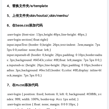
4、替换文件夹/e/template
5、上传文件夹skin/houtai/,skin/menhu/
6、在base.css添加代码
 复制代码
.user-login {font-size: 13px;height:40px;line-height: 40px;}

.user-login section{ float:right}

input.inputText {border: 0;height: 26px;text-indent: .5em;margin: 7px 
5px 0 0;outline: none;float: left;}

input.inputsub-dl {border: 0;height: 26px;padding: 0 10px;border-radiu
s: 3px;background: #f4543c;color: #fff;float: left;margin: 7px 5px 0 0;}

a.inputsub-zc {height: 26px;line-height: 26px;padding: 0 10px;border-r
adius: 3px;background: #0ec1d3;border: 0;color: #fff;display: inline-bl
ock;margin: 7px 5px 0 0;}
7、在m.css添加代码
 复制代码
.user-login { position: fixed; bottom: 0; left: 0; background: #f3f8fb; z-i
ndex: 999; width: 100%; border-top: #ccc 1px solid; }

.user-login section { float: none; margin: 0 0 0 10px; }
