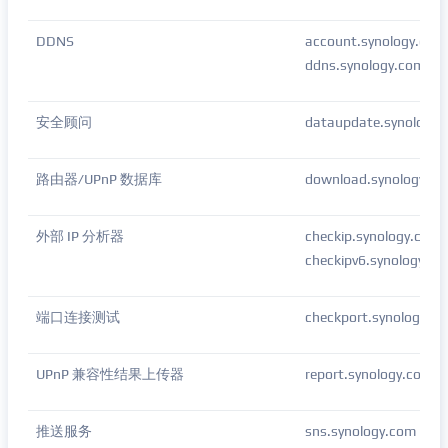
DDNS
account.synology.com
ddns.synology.com
安全顾问
dataupdate.synology.
路由器/UPnP 数据库
download.synology.co
外部 IP 分析器
checkip.synology.com
checkipv6.synology.c
端口连接测试
checkport.synology
UPnP 兼容性结果上传器
report.synology.com/
推送服务
sns.synology.com