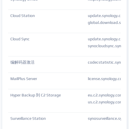
Cloud Station
update.synology.com
global.download.syno
Cloud Sync
update.synology.com
synocloudsync.synolo
编解码器激活
codecstatistic.synol
MailPlus Server
license.synology.com
Hyper Backup 到 C2 Storage
eu.c2.synology.c
us.c2.synology.c
Surveillance Station
synosurveillance.syno