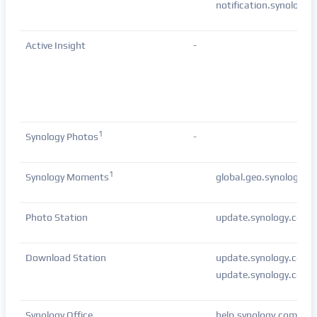
notification.synology.
Active Insight
-
1
Synology Photos
-
1
Synology Moments
global.geo.synology.c
Photo Station
update.synology.com
Download Station
update.synology.com/f
update.synology.com/
Synology Office
help.synology.com/sp