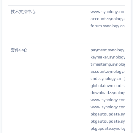
技术支持中心
www.synology.com/su
account.synology.com
forum.synology.com
套件中心
payment.synology.co
keymaker.synology.co
timestamp.synology.
account.synology.com
cndl.synology.c
global.download.syno
download.synology.c
www.synology.com
www.synology.com/co
pkgautoupdate.synol
pkgautoupdate.sy
pkgupdate.synology.c