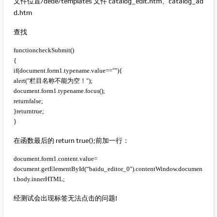
文件位置/dede/templates 文件 catalog_edit.htm、catalog_ad
d.htm
查找
 复制代码
functioncheckSubmit()

{

if(document.form1.typename.value==""){

alert("栏目名称不能为空！");

document.form1.typename.focus();

returnfalse;

}returntrue;

}
在函数最后的 return true();前加一行：
 复制代码
document.form1.content.value=

document.getElementById(“baidu_editor_0″).contentWindow.documen
t.body.innerHTML;
经测试会出现标签无法点击的问题!