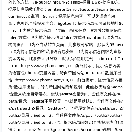
的其他方法：/e/public/InfoUrl/?classid=栏目ID&id=信息ID六、
提示信息函数1语法：printerror($error,$gotourl,$ecms,$noaut
ourl,$novar)说明：$error：提示信息内容，可以为语言包变
量，也可以直接提示内容。$gotourl：提示信息转向链接地址$e
cms：0为后台提示信息、1为前台提示信息、8为后台提示信息
(alert方式)、9为前台提示信息(alert方式)$noautourl：0为自动
转向页面，1为不自动转向页面。此参数可省略，默认为0$nova
r：0为提示信息内容采用语言包变量，1为提示信息内容为直接
提示内容。此参数可以省略，默认为0使用范例：printerror('Db
Error','http://www.phome.net',1)，前台提示，提示信息内容
为语言包DbError变量内容，转向帝国网站printerror('数据库出
错','http://www.phome.net',1,0,1)，前台提示，提示信息内容
为“数据库出错”，转向帝国网站附加说明：此函数需结合$edito
r变量来确定目录层次。默认$editor变量为0。当程序文件在/e/
path/目录，$editor不用设置，也就是用默认0。当程序文件在/
e/path/path2/目录，$editor=1。当程序文件在/e/path/path2/
path3/目录，$editor=2。当程序文件在/e/path/path2/path3/
path4/目录，$editor=3。七、提示信息函数2 (直接提示内容)语
法：printerror2($error,$gotourl,$ecms,$noautourl)说明：$err