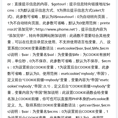
or：直接提示信息的内容。$gotourl：提示信息转向链接地址$e
cms：0为默认提示信息方式、9为弹出提示信息方式(alert方
式)。此参数可省略，默认为0$noautourl：0为自动转向页面，
1为不自动转向页面。此参数可省略，默认为0使用范例：printe
rror2('添加完毕','http://www.phome.net')，提示信息内容为
“添加完毕”，转向帝国网站附加说明：此函数不需要结合其他变
量，可以在任意目录层次使用。不支持使用语言包变量。八、设
置系统COOKIE变量函数语法：esetcookie($var,$val,$life,$ecm
s)说明：$var：为变量名$val：为变量值$life：为COOKIE有效时
间，单位秒，0为不保存。此参数可省略，默认为不保存。$ecm
s：0为设置前台COOKIE变量，1为设置后台COOKIE变量。此参
数可省略，默认为0。使用范例：esetcookie('mybody','帝国')，
定义前台“COOKIE前缀+mybody”变量，变量内容为“帝国”esetc
ookie('mybody','帝国',0,1)，定义后台“COOKIE前缀+mybody”变
量，变量内容为“帝国”附加说明：此设置COOKIE函数会给变量
名加上COOKIE前缀，你可也可以直接用PHP本身的setcookie来
定义。九、取得系统COOKIE变量函数语法：getcvar($var,$ecm
s)说明：$var：为变量名$ecms：0为设置前台COOKIE变量，1
为设置后台COOKIE变量。此参数可省略，默认为0。使用范