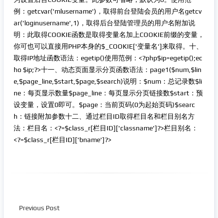
例：getcvar('mlusername')，取得前台登陆会员的用户名getcv
ar('loginusername',1)，取得后台登陆管理员的用户名附加说
明：此取得COOKIE函数是取得变量名加上COOKIE前缀的变量，
你可也可以直接用PHP本身的$_COOKIE['变量名']来取得。十、
取得IP地址函数语法：egetip()使用范例：<?php$ip=egetip();ec
ho $ip;?>十一、动态页面显示分页函数语法：page1($num,$lin
e,$page_line,$start,$page,$search)说明：$num：总记录数$li
ne：每页显示数量$page_line：每页显示分页链接数$start：预
设变量，设置0即可。$page：当前页码(0为起始页码)$searc
h：链接附加参数十二、通过栏目ID取得栏目名和栏目别名方
法：栏目名：<?=$class_r[栏目ID]['classname']?>栏目别名：
<?=$class_r[栏目ID]['bname']?>
Previous Post