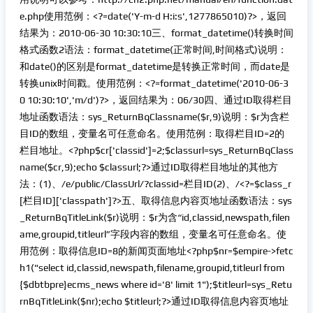
e.php使用范例：<?=date('Y-m-d H:i:s',1277865010)?>，返回
结果为：2010-06-30 10:30:10三、format_datetime()转换时间
格式函数2语法：format_datetime(正常时间,时间格式)说明：
和date()的区别是format_datetime是转换正常时间，而date是
转换unix时间戳。使用范例：<?=format_datetime('2010-06-3
0 10:30:10','m/d')?>，返回结果为：06/30四、通过ID取得栏目
地址函数语法：sys_ReturnBqClassname($r,9)说明：$r为含栏
目ID的数组，变量名可任意命名。使用范例：取得栏目ID=2的
栏目地址。<?php$cr['classid']=2;$classurl=sys_ReturnBqClass
name($cr,9);echo $classurl;?>通过ID取得栏目地址的其他方
法：(1)、/e/public/ClassUrl/?classid=栏目ID(2)、/<?=$class_r
[栏目ID]['classpath']?>五、取得信息内容页地址函数语法：sys
_ReturnBqTitleLink($r)说明：$r为含“id,classid,newspath,filen
ame,groupid,titleurl”字段内容的数组，变量名可任意命名。使
用范例：取得信息ID=8的新闻页面地址<?php$nr=$empire->fetc
h1("select id,classid,newspath,filename,groupid,titleurl from
{$dbtbpre}ecms_news where id='8' limit 1");$titleurl=sys_Retu
rnBqTitleLink($nr);echo $titleurl;?>通过ID取得信息内容页地址