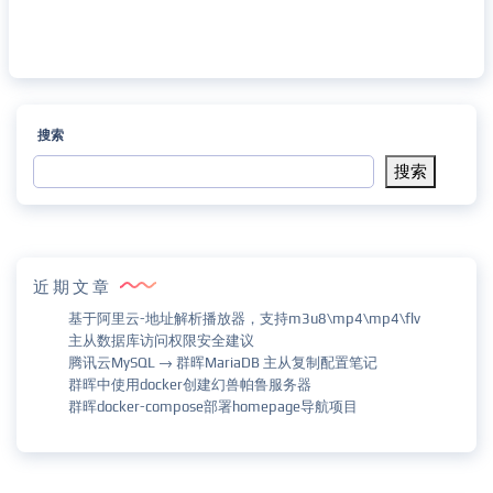
搜索
搜索
近期文章
基于阿里云-地址解析播放器，支持m3u8\mp4\mp4\flv
主从数据库访问权限安全建议
腾讯云MySQL → 群晖MariaDB 主从复制配置笔记
群晖中使用docker创建幻兽帕鲁服务器
群晖docker-compose部署homepage导航项目