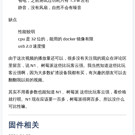
省电，之前测试过功耗只有 1.5 w 左右
静音，没有风扇，自然不会有噪音
缺点
性能较弱
cpu 是 32 位的，能用的 docker 镜像有限
usb 2.0 速度慢
由于这次视频的播放量还可以，很多没有关注我的观众在评论区
里留言，说 N1 、树莓派这些比玩客云强。我当然知道这些比玩
客云强啊，因为大多数矿渣设备我都有买，有兴趣的朋友可以去
翻翻我以前的视频。
其实不用看参数也能知道 N1 、树莓派 这些比玩客云强，看价格
就行呗。N1 现在应该要一百多，树莓派得两百多。所以没什么
可比性嘛。
固件相关