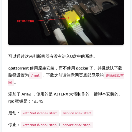
可以通过这来判断机器有没有进入U盘中的系统。
qbittorrent 使用原生安装，而不使用 docker 了。并且默认下载
路径设置为
，下载之前请注意网页底部显示的
/mnt
剩余磁盘空
。
间
添加了 Aria2 ，使用的是 P3TERX 大佬制作的一键脚本安装的。
rpc 密钥是：12345
启动：
|
/etc/init.d/aria2 start
service aria2 start
停止：
|
/etc/init.d/aria2 stop
service aria2 stop