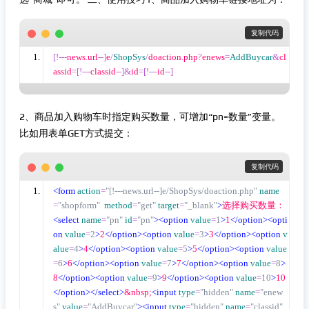
 复制代码
[!---
news
.
url
--]
e
/
ShopSys
/
doaction
.
php
?
enews
=
AddBuycar
&
cl
assid
=[!---
classid
--]&
id
=[!---
id
--]
2、商品加入购物车时指定购买数量，可增加“pn=数量”变量。
比如用表单GET方式提交：
 复制代码
<form
action
=
"[!---news.url--]e/ShopSys/doaction.php"
name
=
"shopform"
method
=
"get"
target
=
"_blank"
>
选择购买数量：
<select
name
=
"pn"
id
=
"pn"
><option
value
=
1
>
1
</option><opti
on
value
=
2
>
2
</option><option
value
=
3
>
3
</option><option
v
alue
=
4
>
4
</option><option
value
=
5
>
5
</option><option
value
=
6
>
6
</option><option
value
=
7
>
7
</option><option
value
=
8
>
8
</option><option
value
=
9
>
9
</option><option
value
=
10
>
10
</option></select>
&nbsp;
<input
type
=
"hidden"
name
=
"enew
s"
value
=
"AddBuycar"
><input
type
=
"hidden"
name
=
"classid"