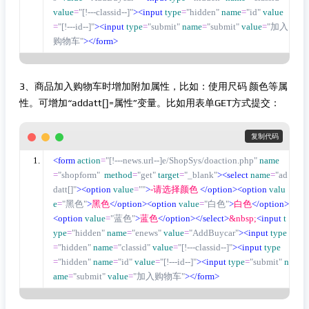
value
=
"[!---classid--]"
><input
type
=
"hidden"
name
=
"id"
value
=
"[!---id--]"
><input
type
=
"submit"
name
=
"submit"
value
=
"加入
购物车"
></form>
3、商品加入购物车时增加附加属性，比如：使用尺码 颜色等属
性。可增加“addatt[]=属性”变量。比如用表单GET方式提交：
 复制代码
<form
action
=
"[!---news.url--]e/ShopSys/doaction.php"
name
=
"shopform"
method
=
"get"
target
=
"_blank"
><select
name
=
"ad
datt[]"
><option
value
=
""
>
-请选择颜色 
</option><option
valu
e
=
"黑色"
>
黑色
</option><option
value
=
"白色"
>
白色
</option>
<option
value
=
"蓝色"
>
蓝色
</option></select>
&nbsp;
<input
t
ype
=
"hidden"
name
=
"enews"
value
=
"AddBuycar"
><input
type
=
"hidden"
name
=
"classid"
value
=
"[!---classid--]"
><input
type
=
"hidden"
name
=
"id"
value
=
"[!---id--]"
><input
type
=
"submit"
n
ame
=
"submit"
value
=
"加入购物车"
></form>