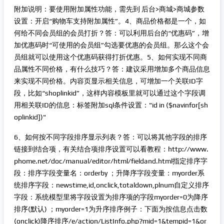
附加说明：要使用附加属性功能，需先到 后台>商城>商城参数
设置：开启“购物车支持附加属性”。4、商品价格都是一个，如
何给不同会员组的会员打折？答：可以利用后台的“优惠码”，增
加优惠码时“可使用的会员组”勾选要优惠的会员组。那么这个会
员组就可以使用这个优惠码获得打折优惠。5、如何实现不同商
品属性不同价格，有什么技巧？答：建议采用增加多个商品信息
来实现不同价格。内容页显示相关信息，可增加一个关联ID字
段，比如“shoplinkid”，这样内容模板里就可以通过这个字段调
用相关联ID的信息：标签附加sql条件设置："id in ($navinfor[sh
oplinkid])"
6、如何按不同字段排序显示列表？答：可以将其他字段的排序
链接到结合项，有关结合项排序设置可以看教程：http://www.
phome.net/doc/manual/editor/html/fieldand.html指定排序字
段：排序字段变量名：orderby ；升降序字段变量：myorder系
统排序字段：newstime,id,onclick,totaldown,plnum自定义排序
字段：系统模型里将字段设置为排序项的字段myorder=0为降序
排序(默认) ；myorder=1为升序排序例子：下面为按信息点击数
(onclick)降序排序/e/action/ListInfo.php?mid=1&tempid=1&or