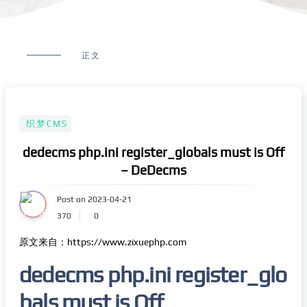
正文
织梦CMS
dedecms php.ini register_globals must is Off
– DeDecms
Post on 2023-04-21
370
0
原文来自：https://www.zixuephp.com
dedecms php.ini register_glo
bals must is Off