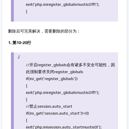
exit
(
'php.iniregister_globalsmustisOff!'
);
}
删除后可完美解决，需要删除的部分为：
1. 第10-20行
//开启register_globals会有诸多不安全可能性，因
此强制要求关闭register_globals
if
(
ini_get
(
'register_globals'
))
{
exit
(
'php.iniregister_globalsmustisOff!'
);
}
//禁止session.auto_start
if
(
ini_get
(
'session.auto_start'
)!=0)
{
exit
(
'php.inisession.auto_startmustis0!'
);