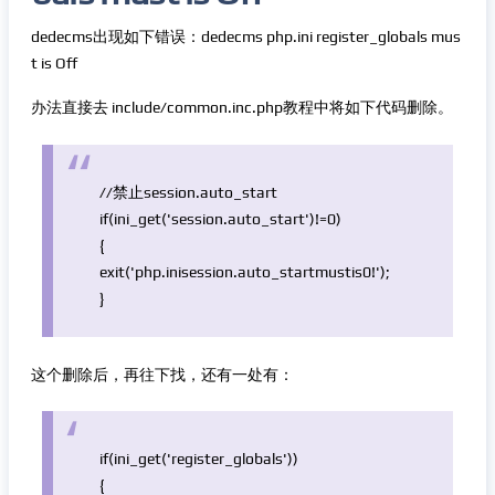
dedecms出现如下错误：dedecms php.ini register_globals mus
t is Off
办法直接去 include/common.inc.php教程中将如下代码删除。
//禁止session.auto_start
if
(
ini_get
(
'session.auto_start'
)!=0)
{
exit
(
'php.inisession.auto_startmustis0!'
);
}
这个删除后，再往下找，还有一处有：
if
(
ini_get
(
'register_globals'
))
{