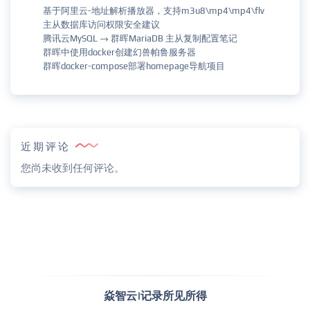
基于阿里云-地址解析播放器，支持m3u8\mp4\mp4\flv
主从数据库访问权限安全建议
腾讯云MySQL → 群晖MariaDB 主从复制配置笔记
群晖中使用docker创建幻兽帕鲁服务器
群晖docker-compose部署homepage导航项目
近期评论
您尚未收到任何评论。
焱智云|记录所见所得